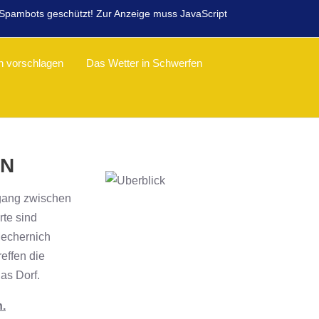
r Spambots geschützt! Zur Anzeige muss JavaScript
n vorschlagen
Das Wetter in Schwerfen
EN
rgang zwischen
rte sind
Mechernich
effen die
as Dorf.
n.