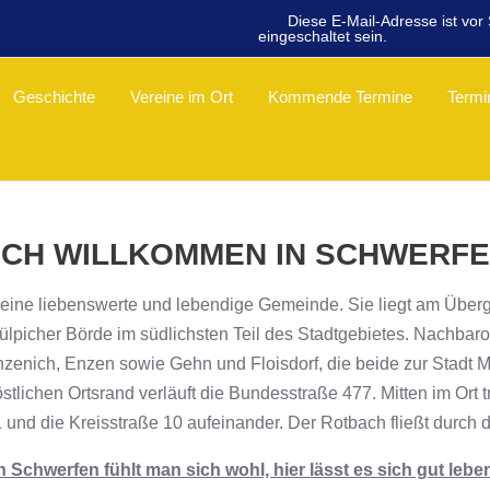
Diese E-Mail-Adresse ist vo
eingeschaltet sein.
Geschichte
Vereine im Ort
Kommende Termine
Termi
ICH WILLKOMMEN IN SCHWERF
 eine liebenswerte und lebendige Gemeinde. Sie liegt am Übe
ülpicher Börde im südlichsten Teil des Stadtgebietes. Nachbaro
nzenich, Enzen sowie Gehn und Floisdorf, die beide zur Stadt 
tlichen Ortsrand verläuft die Bundesstraße 477. Mitten im Ort tr
 und die Kreisstraße 10 aufeinander. Der Rotbach fließt durch d
n Schwerfen fühlt man sich wohl, hier lässt es sich gut lebe